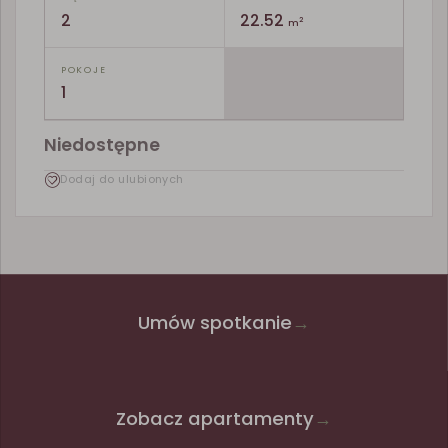
2
22.52
2
m
POKOJE
1
Niedostępne
Dodaj do ulubionych
Umów spotkanie
→
Zobacz apartamenty
→