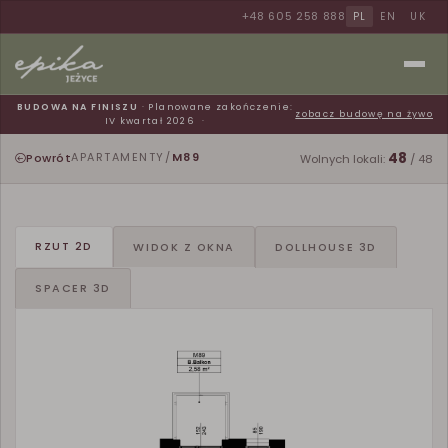
+48 605 258 888
PL
EN
UK
BUDOWA NA FINISZU
· Planowane zakończenie:
zobacz budowę na żywo
IV kwartał 2026
48
Powrót
APARTAMENTY
/
M89
Wolnych lokali:
/ 48
RZUT 2D
WIDOK Z OKNA
DOLLHOUSE 3D
SPACER 3D