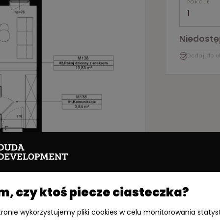
POKOJE
1
Niedost
Dodaj do u
PDF
 czy ktoś piecze ciasteczka?
stronie wykorzystujemy pliki cookies w celu monitorowania statys