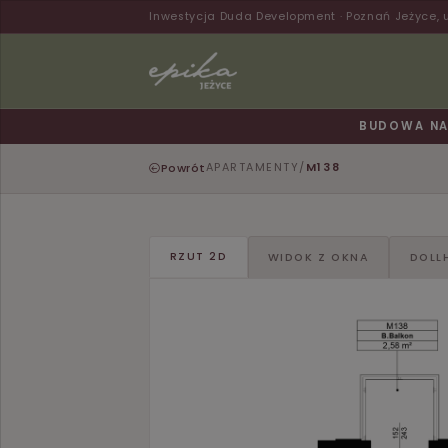
Inwestycja Duda Development · Poznań Jeżyce, 
BUDOWA NA 
Powrót
APARTAMENTY
/
M138
RZUT 2D
WIDOK Z OKNA
DOLL