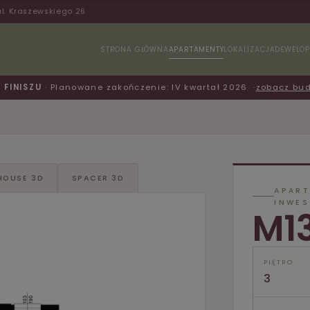
ul. Kraszewskiego 26
STRONA GŁÓWNA
APARTAMENTY
LOKALIZACJA
DEWELOP
FINISZU
· Planowane zakończenie: IV kwartał 2026
zobacz bu
HOUSE 3D
SPACER 3D
APAR
INWE
M1
PIĘTRO
3