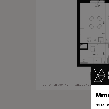
RZUT ORIENTACYJNY — PEŁNA DOKUMENTACJA W 
Mmm,
Na tej 