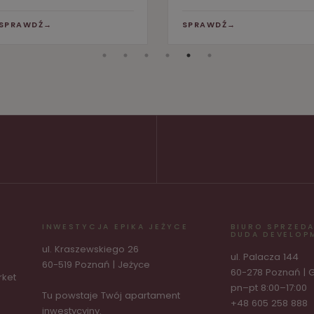
SPRAWDŹ
→
SPRAWDŹ
→
INWESTYCJA EPIKA JEŻYCE
BIURO SPRZED
DUDA DEVELOP
ul. Kraszewskiego 26
ul. Palacza 144
60-519 Poznań | Jeżyce
60-278 Poznań | 
rket
pn–pt 8:00–17:00
Tu powstaje Twój apartament
+48 605 258 888
inwestycyjny.