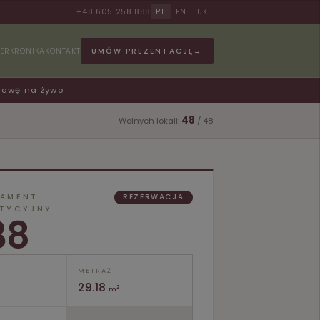
+48 605 258 888
PL
EN
UK
UMÓW PREZENTACJĘ
→
ER
KRONIKA
KONTAKT
dowę na żywo
48
Wolnych lokali:
/ 48
TAMENT
REZERWACJA
STYCYJNY
38
METRAŻ
29.18
2
m