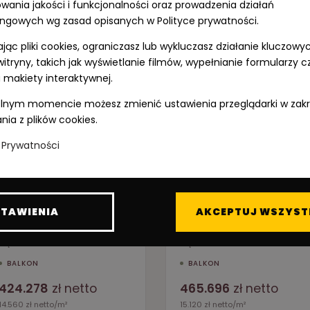
owania jakości i funkcjonalności oraz prowadzenia działań
ngowych wg zasad opisanych w Polityce prywatności.
Sprawdź podobne lokale
jąc pliki cookies, ograniczasz lub wykluczasz działanie kluczowy
witryny, takich jak wyświetlanie filmów, wypełnianie formularzy c
 makiety interaktywnej.
WOLNE
WOLN
nym momencie możesz zmienić ustawienia przeglądarki w zak
nia z plików cookies.
a Prywatności
TAWIENIA
AKCEPTUJ WSZYST
29.14
30.80
M035
M090
m²
m
PIĘTRO 1
·
1 POK.
PIĘTRO 2
·
1 POK.
BALKON
BALKON
424.278
zł netto
465.696
zł netto
14.560 zł netto/m²
15.120 zł netto/m²