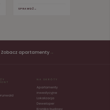
SPRAWDŹ
→
SPRAWDŹ
→
Zobacz apartamenty
→
AŻY
NA SKRÓTY
MENT
Apartamenty
inwestycyjne
Grunwald
Lokalizacja
Deweloper
Kronika budowy