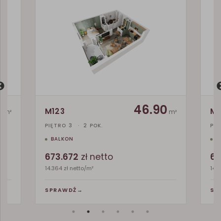
8
46.90
M123
M1
m²
m²
PIĘTRO 3
·
2 POK.
PIĘ
BALKON
B
673.672
zł netto
67
14.364 zł netto/m²
14.3
SPRAWDŹ
→
SP