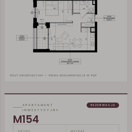
RZUT ORIENTACYJNY — PEŁNA DOKUMENTACJA W PDF
APARTAMENT
REZERWACJA
INWESTYCYJNY
M154
PIĘTRO
METRAŻ