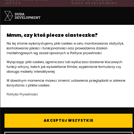
JEŻYCE
DUDA DEVELOPMENT
ul. Kraszewskiego 26
ul. Palacza 144
60-519 Poznań | Jeżyce
60-278 Poznań | Grunwald
pn–pt 8:00–17:00
Tu powstaje Twój
+48 605 258 888
Mmm, czy ktoś piecze ciasteczka?
apartament inwestycyjny.
Na tej stronie wykorzystujemy pliki cookies w celu monitorowania statystyk,
NA SKRÓTY
kontrolowania jakości i funkcjonalności oraz prowadzenia działań
marketingowych wg zasad opisanych w Polityce prywatności.
Apartamenty inwestycyjne
Wyłączając pliki cookies, ograniczasz lub wykluczasz działanie kluczowych
Lokalizacja
funkcji witryny, takich jak wyświetlanie filmów, wypełnianie formularzy czy
Deweloper
obsługa makiety interaktywnej.
Kronika budowy
W dowolnym momencie możesz zmienić ustawienia przeglądarki w zakresie
Kontakt
korzystania z plików cookies.
Polityka Prywatności
AKCEPTUJ WSZYSTKIE
© 2026 Duda Development · Epika Jeżyce
Polityka prywatności / RODO