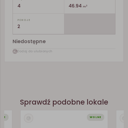
4
46.94
2
m
POKOJE
2
Niedostępne
Dodaj do ulubionych
Sprawdź podobne lokale
LNE
WOLNE