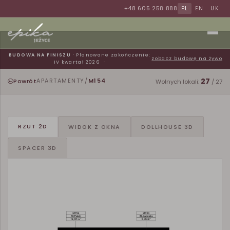
+48 605 258 888
PL
EN
UK
BUDOWA NA FINISZU
· Planowane zakończenie:
zobacz budowę na żywo
IV kwartał 2026
27
Powrót
APARTAMENTY
/
M154
Wolnych lokali:
/ 27
RZUT 2D
WIDOK Z OKNA
DOLLHOUSE 3D
SPACER 3D