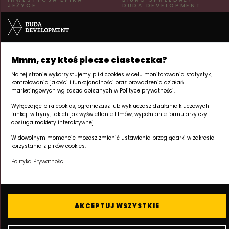
JEŻYCE
DUDA DEVELOPMENT
ul. Kraszewskiego 26
ul. Palacza 144
60-519 Poznań | Jeżyce
60-278 Poznań | Grunwald
pn–pt 8:00–17:00
Tu powstaje Twój
+48 605 258 888
Mmm, czy ktoś piecze ciasteczka?
apartament inwestycyjny.
Na tej stronie wykorzystujemy pliki cookies w celu monitorowania statystyk,
NA SKRÓTY
kontrolowania jakości i funkcjonalności oraz prowadzenia działań
marketingowych wg zasad opisanych w Polityce prywatności.
Apartamenty inwestycyjne
Wyłączając pliki cookies, ograniczasz lub wykluczasz działanie kluczowych
Lokalizacja
funkcji witryny, takich jak wyświetlanie filmów, wypełnianie formularzy czy
Deweloper
obsługa makiety interaktywnej.
Kronika budowy
W dowolnym momencie możesz zmienić ustawienia przeglądarki w zakresie
Kontakt
korzystania z plików cookies.
Polityka Prywatności
AKCEPTUJ WSZYSTKIE
© 2026 Duda Development · Epika Jeżyce
Polityka prywatności / RODO