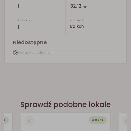
1
32.12
2
m
POKOJE
DODATKI
1
Balkon
Niedostępne
Dodaj do ulubionych
Sprawdź podobne lokale
LNE
WOLNE