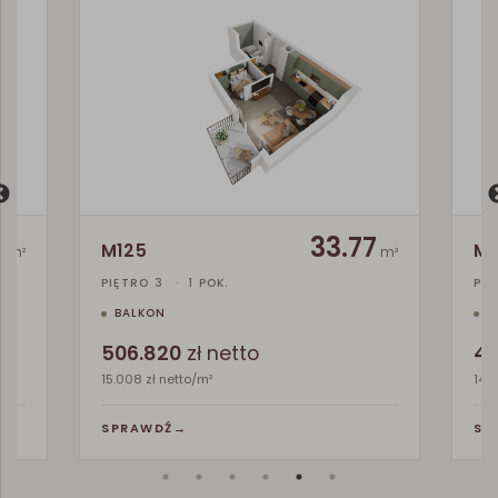
9
33.77
M125
M
m²
m²
PIĘTRO 3
·
1 POK.
PA
BALKON
T
506.820
zł netto
45
15.008 zł netto/m²
14.2
SPRAWDŹ
→
SP