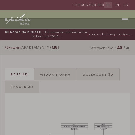
+48 605 258 888
PL
EN
UK
BUDOWA NA FINISZU
· Planowane zakończenie:
zobacz budowę na żywo
IV kwartał 2026
48
Powrót
APARTAMENTY
/
M51
Wolnych lokali:
/ 48
RZUT 2D
WIDOK Z OKNA
DOLLHOUSE 3D
SPACER 3D