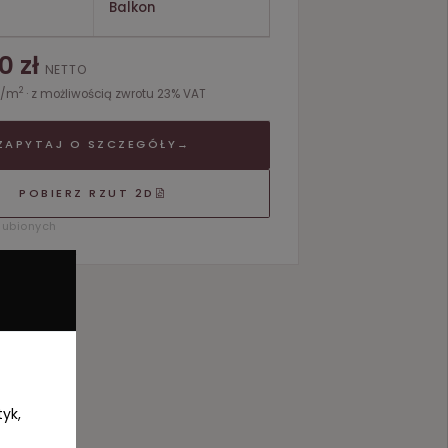
Balkon
0 zł
NETTO
2
to/m
· z możliwością zwrotu 23% VAT
ZAPYTAJ O SZCZEGÓŁY
→
POBIERZ RZUT 2D
lubionych
tyk,