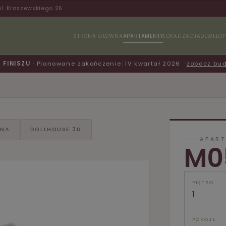
ul. Kraszewskiego 26
STRONA GŁÓWNA
APARTAMENTY
LOKALIZACJA
DEWELOP
FINISZU
· Planowane zakończenie: IV kwartał 2026
zobacz bu
KNA
DOLLHOUSE 3D
APART
M0
PIĘTRO
1
POKOJE