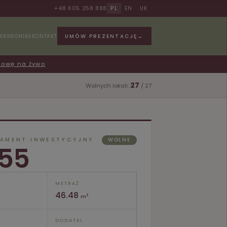
+48 605 258 888
PL
EN
UK
UMÓW PREZENTACJĘ
→
ER
KRONIKA
KONTAKT
dowę na żywo
27
Wolnych lokali:
/ 27
AMENT INWESTYCYJNY
WOLNE
55
METRAŻ
46.48
2
m
DODATKI