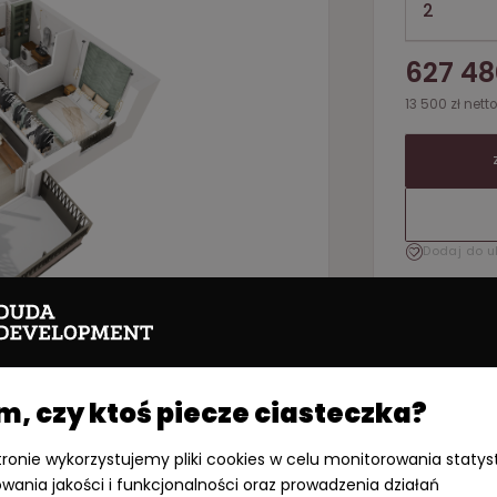
2
627 48
13 500 zł net
Dodaj do u
PDF
 czy ktoś piecze ciasteczka?
stronie wykorzystujemy pliki cookies w celu monitorowania statys
owania jakości i funkcjonalności oraz prowadzenia działań