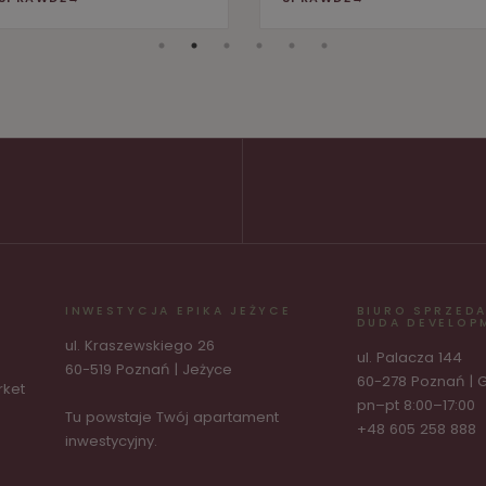
INWESTYCJA EPIKA JEŻYCE
BIURO SPRZED
DUDA DEVELOP
ul. Kraszewskiego 26
ul. Palacza 144
60-519 Poznań | Jeżyce
60-278 Poznań | 
rket
pn–pt 8:00–17:00
Tu powstaje Twój apartament
+48 605 258 888
inwestycyjny.