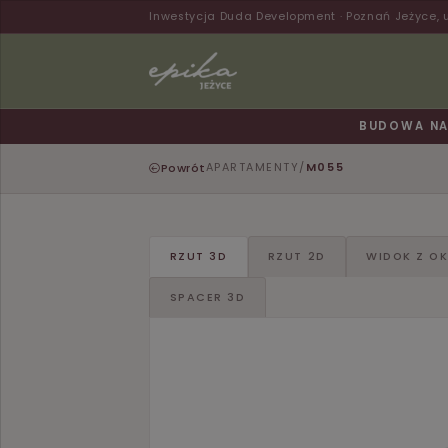
Inwestycja Duda Development · Poznań Jeżyce, 
BUDOWA NA 
Powrót
APARTAMENTY
/
M055
RZUT 3D
RZUT 2D
WIDOK Z O
SPACER 3D