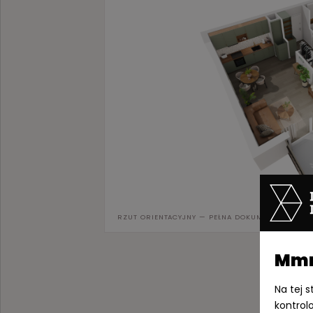
RZUT ORIENTACYJNY — PEŁNA DOKUMENTACJA W 
Mmm,
Na tej 
kontrol