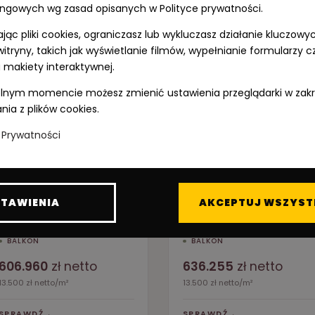
ngowych wg zasad opisanych w Polityce prywatności.
Sprawdź podobne lokale
jąc pliki cookies, ograniczasz lub wykluczasz działanie kluczowy
witryny, takich jak wyświetlanie filmów, wypełnianie formularzy c
WOLNE
WOLN
 makiety interaktywnej.
nym momencie możesz zmienić ustawienia przeglądarki w zak
nia z plików cookies.
a Prywatności
44.96
47.13
M028
M032
TAWIENIA
AKCEPTUJ WSZYST
m²
m
PIĘTRO 1
·
2 POK.
PIĘTRO 1
·
2 POK.
BALKON
BALKON
606.960
zł netto
636.255
zł netto
13.500 zł netto/m²
13.500 zł netto/m²
SPRAWDŹ
→
SPRAWDŹ
→