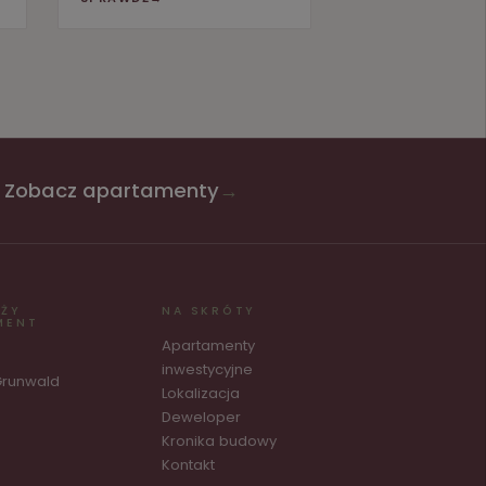
Zobacz apartamenty
→
AŻY
NA SKRÓTY
MENT
Apartamenty
inwestycyjne
Grunwald
Lokalizacja
Deweloper
Kronika budowy
Kontakt