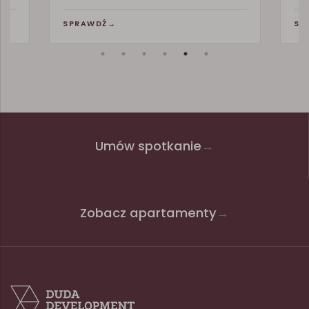
SPRAWDŹ
→
SP
Umów spotkanie
→
Zobacz apartamenty
→