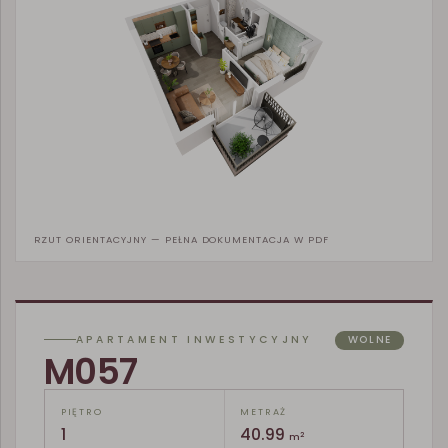
RZUT ORIENTACYJNY — PEŁNA DOKUMENTACJA W PDF
APARTAMENT INWESTYCYJNY
WOLNE
M057
PIĘTRO
METRAŻ
1
40.99
2
m