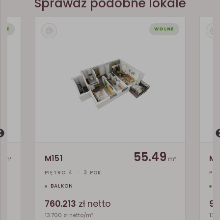
Sprawdź podobne lokale
LNE
WOLNE
9
55.49
M151
M1
m²
m²
PIĘTRO 4
·
3 POK.
PIĘ
BALKON
B
760.213
zł netto
97
13.700 zł netto/m²
13.