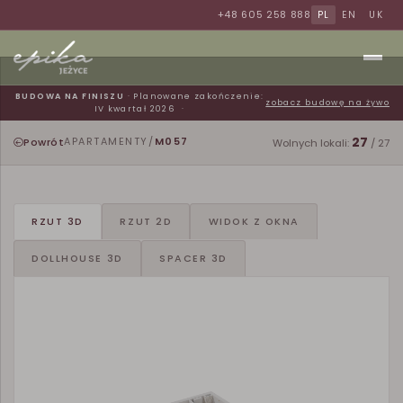
+48 605 258 888
PL
EN
UK
BUDOWA NA FINISZU
· Planowane zakończenie:
zobacz budowę na żywo
IV kwartał 2026
27
Powrót
APARTAMENTY
/
M057
Wolnych lokali:
/ 27
RZUT 3D
RZUT 2D
WIDOK Z OKNA
DOLLHOUSE 3D
SPACER 3D