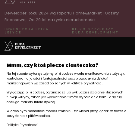
Deweloper Roku 2024 wg raportu Home&Market i Gazety
Finansowej. Od 29 lat na rynku nieruchomości.
INWESTYCJA EPIKA
BIURO SPRZEDAŻY
JEŻYCE
DUDA DEVELOPMENT
ul. Kraszewskiego 26
ul. Palacza 144
60-519 Poznań | Jeżyce
60-278 Poznań | Grunwald
pn–pt 8:00–17:00
Tu powstaje Twój
+48 605 258 888
Mmm, czy ktoś piecze ciasteczka?
apartament inwestycyjny.
Na tej stronie wykorzystujemy pliki cookies w celu monitorowania statystyk,
NA SKRÓTY
kontrolowania jakości i funkcjonalności oraz prowadzenia działań
marketingowych wg zasad opisanych w Polityce prywatności.
Apartamenty inwestycyjne
Wyłączając pliki cookies, ograniczasz lub wykluczasz działanie kluczowych
Lokalizacja
funkcji witryny, takich jak wyświetlanie filmów, wypełnianie formularzy czy
Deweloper
obsługa makiety interaktywnej.
Kronika budowy
W dowolnym momencie możesz zmienić ustawienia przeglądarki w zakresie
Kontakt
korzystania z plików cookies.
Polityka Prywatności