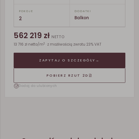
POKOJE
DODATKI
2
Balkon
562 219 zł
NETTO
2
13 716 zł netto/m
· z możliwością zwrotu 23% VAT
ZAPYTAJ O SZCZEGÓŁY
→
POBIERZ RZUT 2D
Dodaj do ulubionych