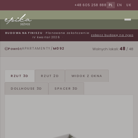
+48 605 258 888
PL
EN
UK
BUDOWA NA FINISZU
· Planowane zakończenie:
zobacz budowę na żywo
IV kwartał 2026
48
Powrót
APARTAMENTY
/
M092
Wolnych lokali:
/ 48
RZUT 3D
RZUT 2D
WIDOK Z OKNA
DOLLHOUSE 3D
SPACER 3D