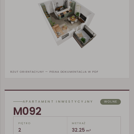
RZUT ORIENTACYJNY — PEŁNA DOKUMENTACJA W PDF
APARTAMENT INWESTYCYJNY
WOLNE
M092
PIĘTRO
METRAŻ
2
32.25
2
m