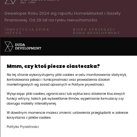
Deweloper Roku 2024 wg raportu Home&Market i Gazety
Finansowej. Od 29 lat na rynku nieruchomości.
INWESTYCJA EPIKA
BIURO SPRZEDAŻY
JEŻYCE
DUDA DEVELOPMENT
ul. Kraszewskiego 26
ul. Palacza 144
60-519 Poznań | Jeżyce
60-278 Poznań | Grunwald
pn–pt 8:00–17:00
Tu powstaje Twój
+48 605 258 888
Mmm, czy ktoś piecze ciasteczka?
apartament inwestycyjny.
Na tej stronie wykorzystujemy pliki cookies w celu monitorowania statystyk,
NA SKRÓTY
kontrolowania jakości i funkcjonalności oraz prowadzenia działań
marketingowych wg zasad opisanych w Polityce prywatności.
Apartamenty inwestycyjne
Wyłączając pliki cookies, ograniczasz lub wykluczasz działanie kluczowych
Lokalizacja
funkcji witryny, takich jak wyświetlanie filmów, wypełnianie formularzy czy
Deweloper
obsługa makiety interaktywnej.
Kronika budowy
W dowolnym momencie możesz zmienić ustawienia przeglądarki w zakresie
Kontakt
korzystania z plików cookies.
Polityka Prywatności