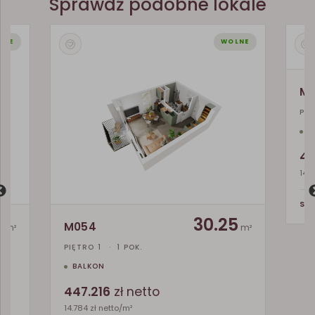
Sprawdź podobne lokale
LNE
WOLNE
M
PA
T
45
14.2
SP
7
30.25
M054
m²
m²
PIĘTRO 1
·
1 POK.
BALKON
447.216
zł netto
14.784 zł netto/m²