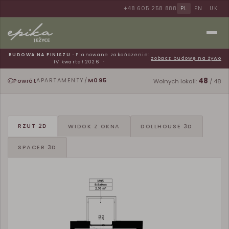
+48 605 258 888
PL
EN
UK
BUDOWA NA FINISZU
· Planowane zakończenie:
zobacz budowę na żywo
IV kwartał 2026
48
Powrót
APARTAMENTY
/
M095
Wolnych lokali:
/ 48
RZUT 2D
WIDOK Z OKNA
DOLLHOUSE 3D
SPACER 3D