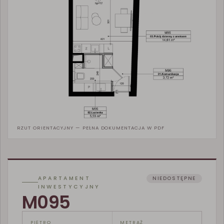
RZUT ORIENTACYJNY — PEŁNA DOKUMENTACJA W PDF
APARTAMENT
NIEDOSTĘPNE
INWESTYCYJNY
M095
PIĘTRO
METRAŻ