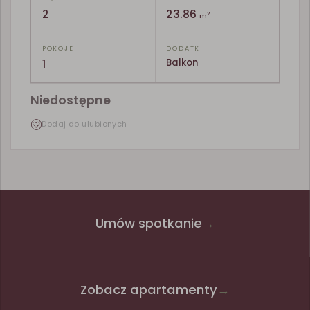
2
23.86
2
m
POKOJE
DODATKI
1
Balkon
Niedostępne
Dodaj do ulubionych
Umów spotkanie
→
Zobacz apartamenty
→