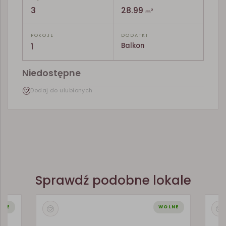
3
28.99
2
m
POKOJE
DODATKI
1
Balkon
Niedostępne
Dodaj do ulubionych
Sprawdź podobne lokale
LNE
WOLNE