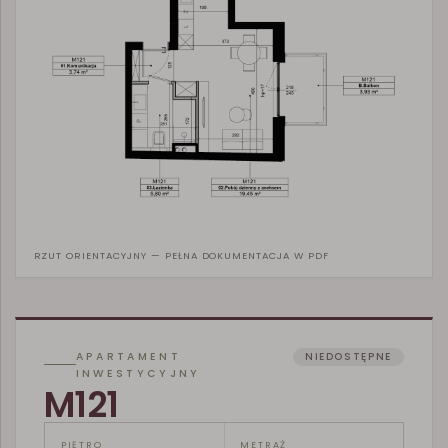
RZUT ORIENTACYJNY — PEŁNA DOKUMENTACJA W PDF
APARTAMENT
NIEDOSTĘPNE
INWESTYCYJNY
M121
PIĘTRO
METRAŻ