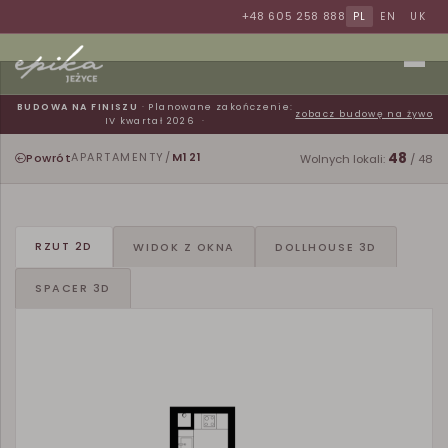
+48 605 258 888
PL
EN
UK
BUDOWA NA FINISZU
· Planowane zakończenie:
zobacz budowę na żywo
IV kwartał 2026
48
Powrót
APARTAMENTY
/
M121
Wolnych lokali:
/ 48
RZUT 2D
WIDOK Z OKNA
DOLLHOUSE 3D
SPACER 3D