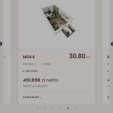
4
30.80
M044
M
m²
m²
PIĘTRO 1
·
1 POK.
PIĘ
BALKON
B
451.898
zł netto
44
14.672 zł netto/m²
14.7
SPRAWDŹ
→
SP