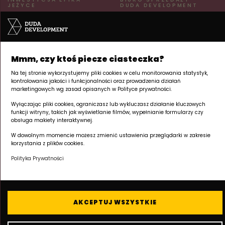
JEŻYCE
DUDA DEVELOPMENT
ul. Kraszewskiego 26
ul. Palacza 144
60-519 Poznań | Jeżyce
60-278 Poznań | Grunwald
pn–pt 8:00–17:00
Tu powstaje Twój
+48 605 258 888
Mmm, czy ktoś piecze ciasteczka?
apartament inwestycyjny.
Na tej stronie wykorzystujemy pliki cookies w celu monitorowania statystyk,
NA SKRÓTY
kontrolowania jakości i funkcjonalności oraz prowadzenia działań
marketingowych wg zasad opisanych w Polityce prywatności.
Apartamenty inwestycyjne
Wyłączając pliki cookies, ograniczasz lub wykluczasz działanie kluczowych
Lokalizacja
funkcji witryny, takich jak wyświetlanie filmów, wypełnianie formularzy czy
Deweloper
obsługa makiety interaktywnej.
Kronika budowy
W dowolnym momencie możesz zmienić ustawienia przeglądarki w zakresie
Kontakt
korzystania z plików cookies.
Polityka Prywatności
AKCEPTUJ WSZYSTKIE
© 2026 Duda Development · Epika Jeżyce
Polityka prywatności / RODO