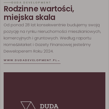
DUDA DEVELOPMENT
Rodzinne wartości,
miejska skala
Od ponad 28 lat konsekwentnie budujemy swoją
pozycję na rynku nieruchomości mieszkaniowych,
komercyjnych i gruntowych. Według raportu
Home&Market i Gazety Finansowej jesteśmy
Deweloperem Roku 2024.
WWW.DUDADEVELOPMENT.PL
→