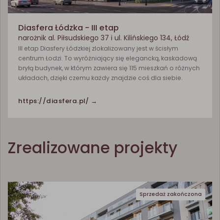
Diasfera Łódzka - III etap
narożnik al. Piłsudskiego 37 i ul. Kilińskiego 134, Łódź
III etap Diasfery Łódzkiej zlokalizowany jest w ścisłym
centrum Łodzi. To wyróżniający się elegancką, kaskadową
bryłą budynek, w którym zawiera się 115 mieszkań o różnych
układach, dzięki czemu każdy znajdzie coś dla siebie.
https://diasfera.pl/ →
Zrealizowane projekty
Sprzedaż zakończona