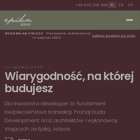
+48 605 258 888
PL
EN
UK
BUDOWA NA FINISZU
· Planowane zakończenie:
zobacz budowę na żywo
IV kwartał 2026
DEWELOPER
Wiarygodność, na której
budujesz
Dla inwestora deweloper to fundament
bezpieczeństwa transakcji. Poznaj Duda
Development oraz architektów i wykonawcę
stojących za Epiką Jeżyce.