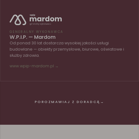
GENERALNY WYKONAWCA
W.P.I.P. — Mardom
Od ponad 30 lat dostarcza wysokiej jakości usługi
budowlane — obiekty przemysłowe, biurowe, oświatowe i
służby zdrowia.
www.wpip-mardom.pl →
POROZMAWIAJ Z DORADCĄ
→