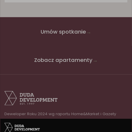
Umów spotkanie
→
Zobacz apartamenty
→
Deweloper Roku 2024 wg raportu Home&Market i Gazety
Finansowej. Od 29 lat na rynku nieruchomości.
INWESTYCJA EPIKA
BIURO SPRZEDAŻY