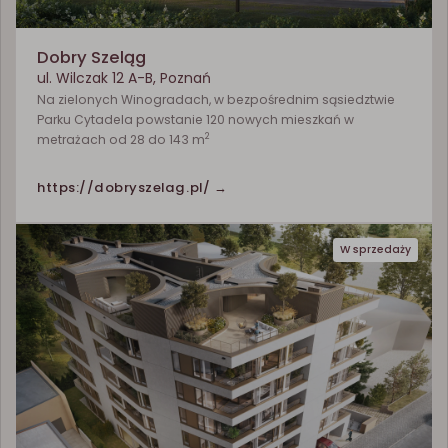
Dobry Szeląg
ul. Wilczak 12 A-B, Poznań
Na zielonych Winogradach, w bezpośrednim sąsiedztwie
Parku Cytadela powstanie 120 nowych mieszkań w
2
metrażach od 28 do 143 m
https://dobryszelag.pl/ →
W sprzedaży