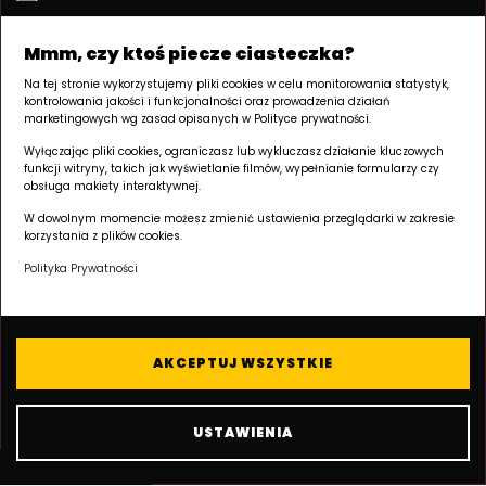
JEŻYCE
DUDA DEVELOPMENT
ul. Kraszewskiego 26
ul. Palacza 144
Mmm, czy ktoś piecze ciasteczka?
60-519 Poznań | Jeżyce
60-278 Poznań | Grunwald
pn–pt 8:00–17:00
Na tej stronie wykorzystujemy pliki cookies w celu monitorowania statystyk,
kontrolowania jakości i funkcjonalności oraz prowadzenia działań
Tu powstaje Twój
+48 605 258 888
marketingowych wg zasad opisanych w Polityce prywatności.
apartament inwestycyjny.
Wyłączając pliki cookies, ograniczasz lub wykluczasz działanie kluczowych
NA SKRÓTY
funkcji witryny, takich jak wyświetlanie filmów, wypełnianie formularzy czy
obsługa makiety interaktywnej.
Apartamenty inwestycyjne
W dowolnym momencie możesz zmienić ustawienia przeglądarki w zakresie
Lokalizacja
korzystania z plików cookies.
Deweloper
Polityka Prywatności
Kronika budowy
Kontakt
AKCEPTUJ WSZYSTKIE
USTAWIENIA
© 2026 Duda Development · Epika Jeżyce
Polityka prywatności / RODO
Polityka cookies